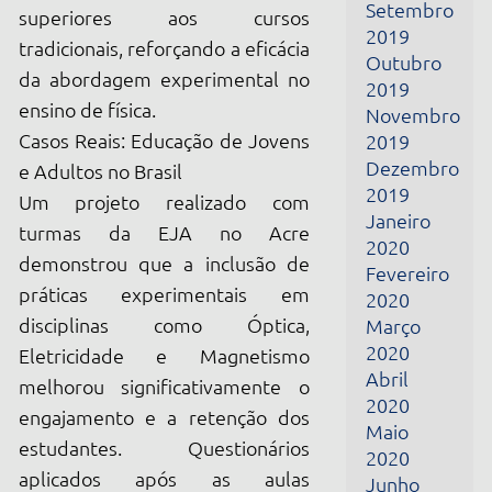
Janeiro
turmas da EJA no Acre
2020
demonstrou que a inclusão de
Fevereiro
práticas experimentais em
2020
disciplinas como Óptica,
Março
2020
Eletricidade e Magnetismo
Abril
melhorou significativamente o
2020
engajamento e a retenção dos
Maio
estudantes. Questionários
2020
aplicados após as aulas
Junho
mostraram que mais de 75% dos
2020
Julho
alunos conseguiram descrever
2020
corretamente os fenômenos
Agosto
físicos e suas aplicações,
2020
evidenciando ganhos concretos
Setembro
na compreensão e no interesse
2020
pela disciplina.
Outubro
2020
A Experiência do CIDEPE
Junho
O CIDEPE é referência na oferta