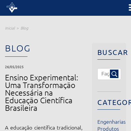
Inicial
Blog
BLOG
BUSCAR
26/05/2025
Ensino Experimental:
Uma Transformação
Necessária na
Educação Científica
CATEGORIA
Brasileira
Engenharias
A educação científica tradicional,
Produtos
baseada em exposições teóricas
Institucional
Notícias
e memorização, tem se