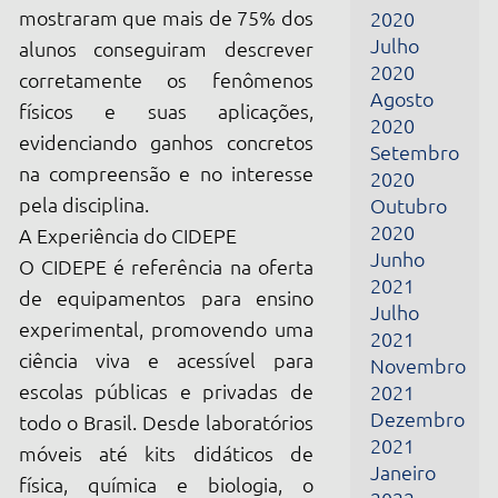
2021
de equipamentos para ensino
Julho
experimental, promovendo uma
2021
ciência viva e acessível para
Novembro
escolas públicas e privadas de
2021
Dezembro
todo o Brasil. Desde laboratórios
2021
móveis até kits didáticos de
Janeiro
física, química e biologia, o
2022
instituto trabalha para tornar a
Fevereiro
experimentação uma realidade
2022
em sala de aula.
Março
2022
Conclusão
Abril
Promover o ensino experimental
2022
é investir em uma educação
Junho
transformadora, crítica e eficaz.
2022
Com base em evidências
Julho
robustas e práticas bem-
2022
Fevereiro
sucedidas, é imperativo que
2024