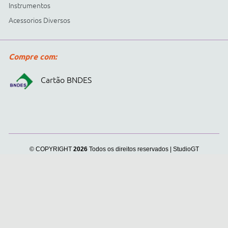
Cidepe informa:
usamos
cookies para personalizar
anúncios e melhorar a sua
experiência no site. Ao
continuar e fechar
continuar navegando, você
concorda com a nossa
.
Política de Privacidade