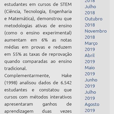
aumentam em 6% as notas
Março
médias em provas e reduzem
2019
em 55% as taxas de reprovação
Abril
quando comparadas ao ensino
2019
Maio
tradicional.
2019
Complementarmente, Hake
Junho
(1998) analisou dados de 6.542
2019
estudantes e constatou que
Julho
cursos com métodos interativos
2019
apresentaram ganhos de
Agosto
2019
aprendizagem duas vezes
Setembro
superiores aos cursos
2019
tradicionais, reforçando a eficácia
Outubro
da abordagem experimental no
2019
ensino de física.
Novembro
Casos Reais: Educação de Jovens
2019
Dezembro
e Adultos no Brasil
2019
Um projeto realizado com