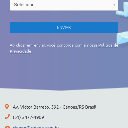
cidepe@cidepe.com.br
MENU
EMPRESA
PRODUTOS
CIDEPE DIGITAL
SERVIÇOS
REGISTRO DE PREÇOS
NOTÍCIAS
CONTATO
POLÍTICA DE PRIVACIDADE
+ PRODUTOS
CONJUNTOS
Cidepe STHEAM
Kit Compacto