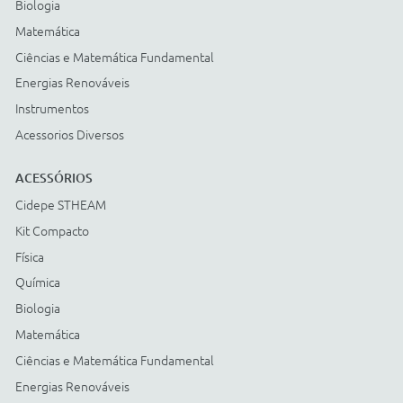
Cartão BNDES
© COPYRIGHT
2026
Todos os direitos reservados |
StudioGT