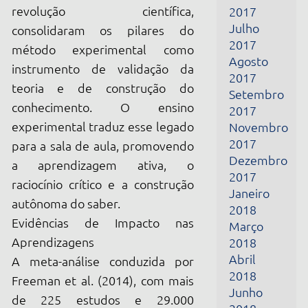
instrumento de validação da
2017
teoria e de construção do
Setembro
conhecimento. O ensino
2017
experimental traduz esse legado
Novembro
2017
para a sala de aula, promovendo
Dezembro
a aprendizagem ativa, o
2017
raciocínio crítico e a construção
Janeiro
autônoma do saber.
2018
Evidências de Impacto nas
Março
Aprendizagens
2018
Abril
A meta-análise conduzida por
2018
Freeman et al. (2014), com mais
Junho
de 225 estudos e 29.000
2018
estudantes em cursos de STEM
Julho
(Ciência, Tecnologia, Engenharia
2018
e Matemática), demonstrou que
Outubro
2018
metodologias ativas de ensino
Novembro
(como o ensino experimental)
2018