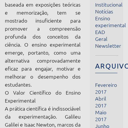
Ensino
mostrado insuficiente para
experimental
promover a compreensão
EAD
profunda dos conceitos da
Geral
ciência. O ensino experimental
Newsletter
emerge, portanto, como uma
alternativa comprovadamente
ARQUIVOS
eficaz para engajar, motivar e
melhorar o desempenho dos
estudantes.
Fevereiro
2017
O Valor Científico do Ensino
Abril
Experimental
2017
A prática científica é indissociável
Maio
da experimentação. Galileu
2017
Galilei e Isaac Newton, marcos da
Junho
revolução científica,
2017
Julho
consolidaram os pilares do
2017
método experimental como
Agosto