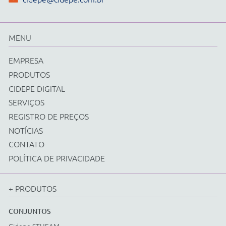
Física
Química
Biologia
Matemática
Ciências e Matemática Fundamental
Energias Renováveis
Instrumentos
Acessorios Diversos
EQUIPAMENTOS
Cidepe STHEAM
Kit Compacto
Física
Química
Biologia
Matemática
Ciências e Matemática Fundamental