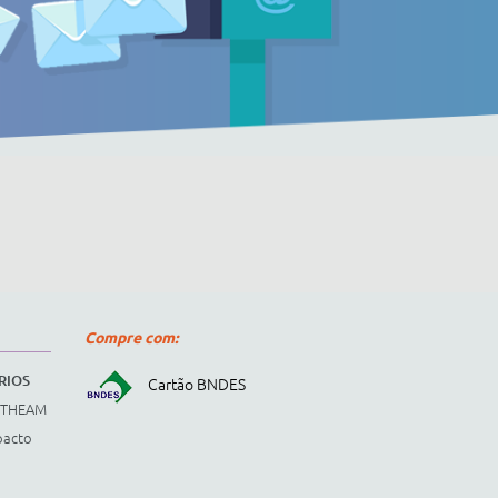
Compre com:
RIOS
Cartão BNDES
STHEAM
pacto