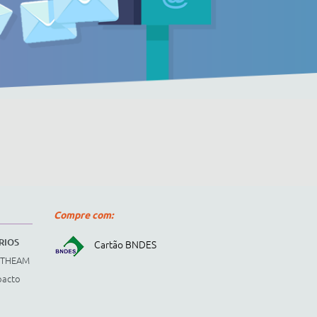
Compre com:
RIOS
Cartão BNDES
STHEAM
pacto