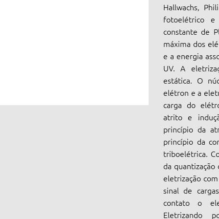
Hallwachs, Phil
fotoelétrico e
constante de Pl
máxima dos elét
e a energia ass
UV. A eletrizaç
estática. O nú
elétron e a elet
carga do elétr
atrito e induçã
princípio da a
princípio da co
triboelétrica. C
da quantização d
eletrização com 
sinal de cargas
contato o ele
Eletrizando 