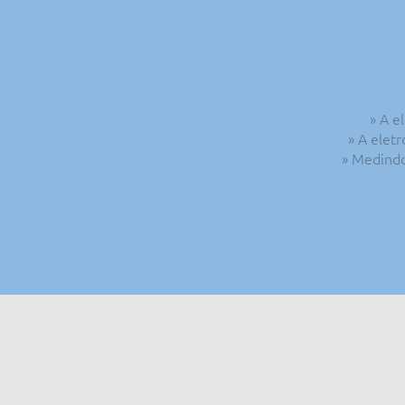
» A e
» A eletr
» Medindo