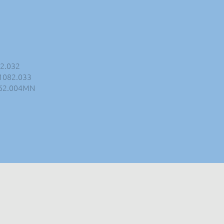
82.032
 1082.033
1062.004MN