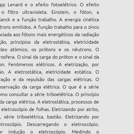
ipp Lenard e o efeito fotoelétrico. O efeito
 o filtro ultravioleta. Einstein, o fóton, a
anck e a função trabalho. A energia cinética
rons emitidos. A função trabalho para o zinco
ociada aos fótons mais energéticos da radiação
ão, princípios da eletrostática, eletricidade
cleo atômico, os prótons e os nêutrons. O
rosfera. O sinal da carga do próton e o sinal da
on. Fenômenos elétricos. A eletrização, por
o. A eletrostática, eletricidade estática. O
tração e da repulsão das cargas elétricas. O
nservação da carga elétrica. O que é a série
omo consultar a série triboelétrica. O princípio
a carga elétrica. A eletrostática, processos de
eletroscópio de folhas. Eletrizando por atrito,
, série triboelétrica, bastão. Eletrizando por
troscópio. Descarregando o eletroscópio.
por indução o eletroscópio. Medindo o