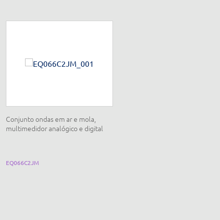
Conjunto ondas em ar e mola,
Conjunto mecânica 1
multimedidor analógico e digital
EQ066C2JM
SCN-F001