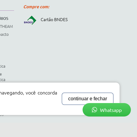
Compre com:
RIOS
Cartão BNDES
STHEAM
pacto
ica
 e
ica
ntal
 navegando, você concorda
eis
continuar e fechar
entos
Whatsapp
os