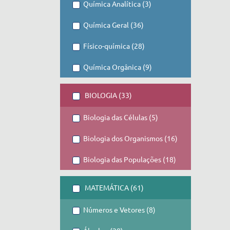
Química Analítica (3)
Química Geral (36)
Físico-química (28)
Química Orgânica (9)
BIOLOGIA (33)
Biologia das Células (5)
Biologia dos Organismos (16)
Biologia das Populações (18)
MATEMÁTICA (61)
Números e Vetores (8)