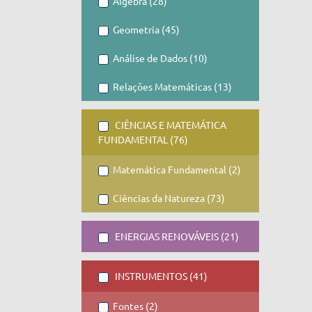
Álgebra (28)
Geometria (45)
Análise de Dados (10)
Relações Matemáticas (13)
CIÊNCIAS E MATEMÁTICA
FUNDAMENTAL (76)
Matemática Fundamental (2)
Ciências da Natureza (73)
ENERGIAS RENOVÁVEIS (21)
INSTRUMENTOS (41)
Fontes (2)