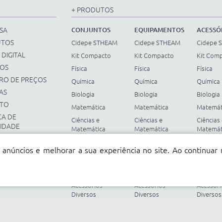
+ PRODUTOS
SA
CONJUNTOS
EQUIPAMENTOS
ACESSÓ
UTOS
Cidepe STHEAM
Cidepe STHEAM
Cidepe 
 DIGITAL
Kit Compacto
Kit Compacto
Kit Com
ÇOS
Física
Física
Física
TRO DE PREÇOS
Química
Química
Química
AS
Biologia
Biologia
Biologia
TO
Matemática
Matemática
Matemát
CA DE
Ciências e
Ciências e
Ciências
CIDADE
Matemática
Matemática
Matemát
Fundamental
Fundamental
Fundame
 anúncios e melhorar a sua experiência no site. Ao continuar
Energias
Energias
Energias
Renováveis
Renováveis
Renováv
Instrumentos
Instrumentos
Instrum
Acessorios
Acessorios
Acessori
Diversos
Diversos
Diversos