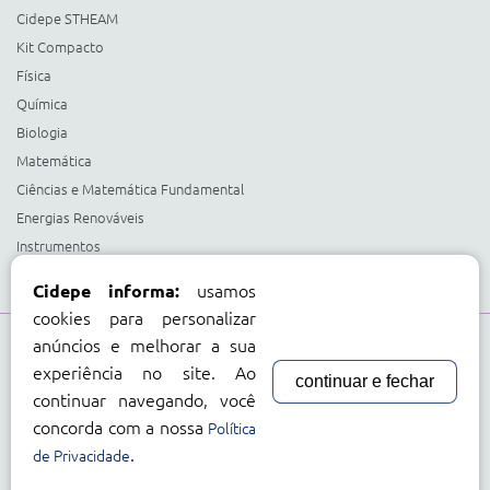
Cidepe STHEAM
Kit Compacto
Física
Química
Biologia
Matemática
Ciências e Matemática Fundamental
Energias Renováveis
Instrumentos
Acessorios Diversos
usamos
Cidepe informa:
cookies para personalizar
anúncios e melhorar a sua
Compre com:
experiência no site. Ao
continuar e fechar
Cartão BNDES
continuar navegando, você
concorda com a nossa
Política
.
de Privacidade