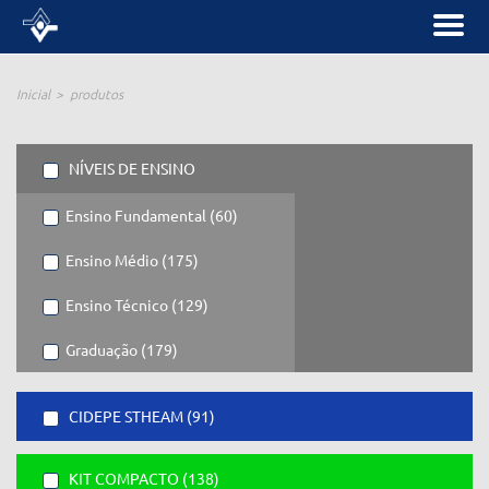
Inicial
produtos
NÍVEIS DE ENSINO
Ensino Fundamental (60)
Ensino Médio (175)
Ensino Técnico (129)
Graduação (179)
CIDEPE STHEAM (91)
KIT COMPACTO (138)