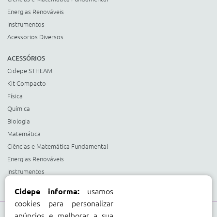
Energias Renováveis
Instrumentos
Acessorios Diversos
ACESSÓRIOS
Cidepe STHEAM
Kit Compacto
Física
Química
Biologia
Matemática
Ciências e Matemática Fundamental
Energias Renováveis
Instrumentos
Acessorios Diversos
usamos
Cidepe informa:
cookies para personalizar
anúncios e melhorar a sua
Compre com: