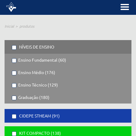
Inicial
produtos
NÍVEIS DE ENSINO
Ensino Fundamental (60)
Ensino Médio (176)
Ensino Técnico (129)
Graduação (180)
CIDEPE STHEAM (91)
KIT COMPACTO (138)