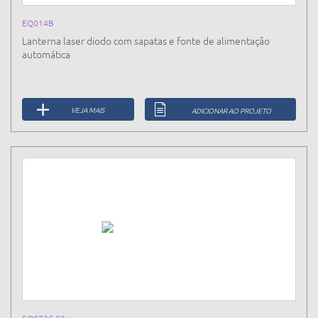
EQ014B
Lanterna laser diodo com sapatas e fonte de alimentação
automática
VEJA MAIS
ADICIONAR AO PROJETO
EQ073C.02