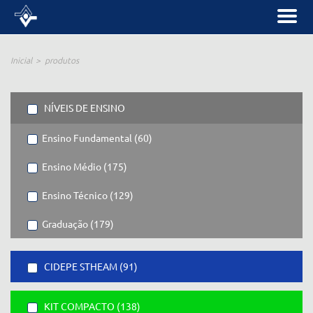
Inicial
produtos
NÍVEIS DE ENSINO
Ensino Fundamental (60)
Ensino Médio (175)
Ensino Técnico (129)
Graduação (179)
CIDEPE STHEAM (91)
KIT COMPACTO (138)