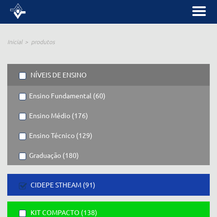
Inicial
produtos
NÍVEIS DE ENSINO
Ensino Fundamental (60)
Ensino Médio (176)
Ensino Técnico (129)
Graduação (180)
CIDEPE STHEAM (91)
KIT COMPACTO (138)