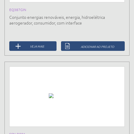
EQ387GIN
Conjunto energias renováveis, energia, hidroelétrica
aerogerador, consumidor, com interface
VEJA MAIS
ADICIONAR AO PROJETO
SCN-B001