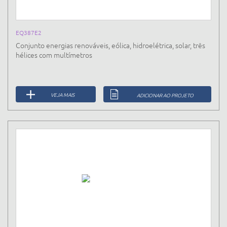
EQ387E2
Conjunto energias renováveis, eólica, hidroelétrica, solar, três
hélices com multímetros
VEJA MAIS
ADICIONAR AO PROJETO