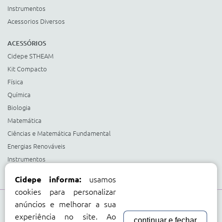
Instrumentos
Acessorios Diversos
ACESSÓRIOS
Cidepe STHEAM
Kit Compacto
Física
Química
Biologia
Matemática
Ciências e Matemática Fundamental
Energias Renováveis
Instrumentos
Acessorios Diversos
usamos
Cidepe informa:
cookies para personalizar
anúncios e melhorar a sua
Compre com:
experiência no site. Ao
continuar e fechar