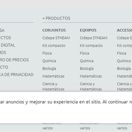
+ PRODUCTOS
SA
CONJUNTOS
EQUIPOS
ACCESS
UCTOS
Cidepe STHEAM
Cidepe STHEAM
Cidepe 
 DIGITAL
Kit compacto
Kit compacto
Kit com
IOS
Física
Física
Física
RO DE PRECIOS
Química
Química
Química
ACTO
Biología
Biología
Biología
CA DE PRIVACIDAD
Matemáticas
Matemáticas
Matemát
Ciencia y
Ciencia y
Ciencia y
Matemáticas
Matemáticas
Matemát
Fundamentales
Fundamentales
Fundame
ar anuncios y mejorar su experiencia en el sitio. Al continuar
Energía
Energía
Energía
renovable
renovable
renovab
Instrumentos
Instrumentos
Instrum
Accesorios
Accesorios
Accesori
varios
varios
varios