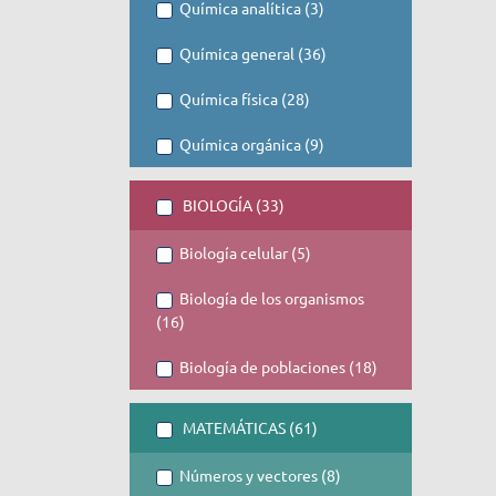
Química analítica (3)
Química general (36)
Química física (28)
Química orgánica (9)
BIOLOGÍA (33)
Biología celular (5)
Biología de los organismos
(16)
Biología de poblaciones (18)
MATEMÁTICAS (61)
Números y vectores (8)