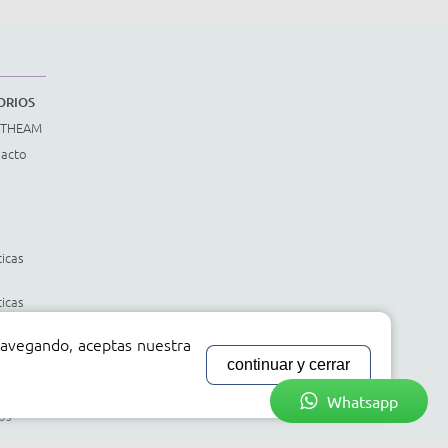
ORIOS
STHEAM
pacto
icas
icas
ntales
 navegando, aceptas nuestra
le
continuar y cerrar
entos
Whatsapp
os