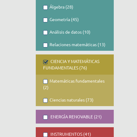
Álgebra (28)
Geometría (45)
Análisis de datos (10)
Relaciones matemáticas (13)
CIENCIA Y MATEMÁTICAS
FUNDAMENTALES (76)
Matemáticas fundamentales
(2)
Ciencias naturales (73)
ENERGÍA RENOVABLE (21)
INSTRUMENTOS (41)